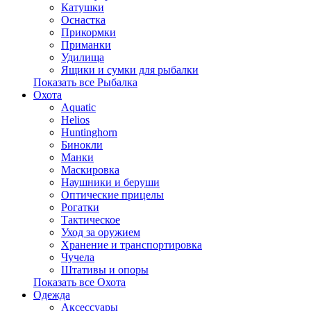
Катушки
Оснастка
Прикормки
Приманки
Удилища
Ящики и сумки для рыбалки
Показать все Рыбалка
Охота
Aquatic
Helios
Huntinghorn
Бинокли
Манки
Маскировка
Наушники и беруши
Оптические прицелы
Рогатки
Тактическое
Уход за оружием
Хранение и транспортировка
Чучела
Штативы и опоры
Показать все Охота
Одежда
Аксессуары