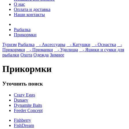
О нас
Оплата и доставка
Наши контакты
Рыбалка
Прикормки
Туризм
Рыбалка
- Аксессуары
- Катушки
- Оснастка
-
Прикормки
- Приманки
- Удилища
- Ящики и сумки для
рыбалки
Охота
Одежда
Зимнее
Прикормки
Уточнить поиск
Crazy Eggs
Dunaev
Dynamite Baits
Feeder Concept
Fishberry
FishDream