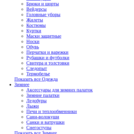
Брюки и шорты
Вейдерсы
Головные уборы
Жилеты
Костюмы
Куртки
Маски защитные
Носки
Обувь
Перчатки и варежки
Рубашки и футболки
Свитера и толстовки
Следопыт
Термобелье
Показать все Одежда
Зимнее
Аксессуары для зимних палаток
Зимние палатки
Ледобуры
Лыжи
Печи и теплообменники
Сани-волокуши
Санки и ватрушки
Снегоступы
Показать все Зимнее