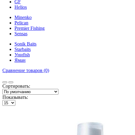
GF
Helios
Minenko
Pelican
Premier Fishing
Sensas
Sonik Baits
Starbaits
Униfish
Яман
Сравнение товаров (0)
Сортировать:
Показывать: