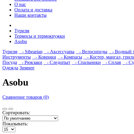
О нас
Оплата и доставка
Наши контакты
Туризм
Термосы и термокружки
Asobu
Туризм
- Sibearian
- Аксессуары
- Велосипеды
- Водный 
Инструменты
- Коврики
- Компасы
- Костер, мангал, грил
Посуда
- Рюкзаки
- Следопыт
- Спальники
- Сплав
- Сум
Одежда
Зимнее
Asobu
Сравнение товаров (0)
Сортировать:
Показывать: