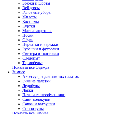
Брюки и шорты
Вейдерсы
Головные уборы
Жилеты
Костюмы
Куртки
Маски защитные
Носки
Обувь
Перчатки и варежки
Рубашки и футболки
Свитера и толстовки
Следопыт
Термобелье
Показать все Одежда
Зимнее
Аксессуары для зимних палаток
Зимние палатки
Ледобуры
Лыжи
Печи и теплообменники
Сани-волокуши
Санки и ватрушки
Снегоступы
Показать все Зимнее