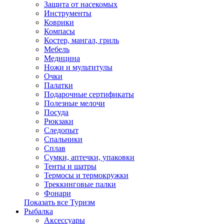
Защита от насекомых
Инструменты
Коврики
Компасы
Костер, мангал, гриль
Мебель
Медицина
Ножи и мультитулы
Очки
Палатки
Подарочные сертификаты
Полезные мелочи
Посуда
Рюкзаки
Следопыт
Спальники
Сплав
Сумки, аптечки, упаковки
Тенты и шатры
Термосы и термокружки
Треккинговые палки
Фонари
Показать все Туризм
Рыбалка
Аксессуары