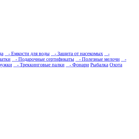
да
- Емкости для воды
- Защита от насекомых
-
атки
- Подарочные сертификаты
- Полезные мелочи
-
ружки
- Треккинговые палки
- Фонари
Рыбалка
Охота