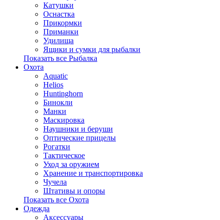
Катушки
Оснастка
Прикормки
Приманки
Удилища
Ящики и сумки для рыбалки
Показать все Рыбалка
Охота
Aquatic
Helios
Huntinghorn
Бинокли
Манки
Маскировка
Наушники и беруши
Оптические прицелы
Рогатки
Тактическое
Уход за оружием
Хранение и транспортировка
Чучела
Штативы и опоры
Показать все Охота
Одежда
Аксессуары