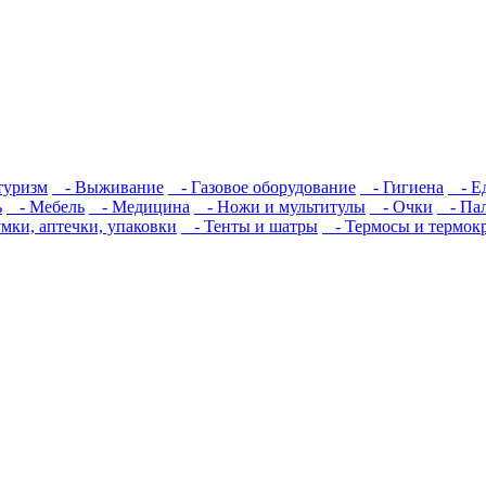
туризм
- Выживание
- Газовое оборудование
- Гигиена
- Е
ь
- Мебель
- Медицина
- Ножи и мультитулы
- Очки
- Пал
ки, аптечки, упаковки
- Тенты и шатры
- Термосы и термок