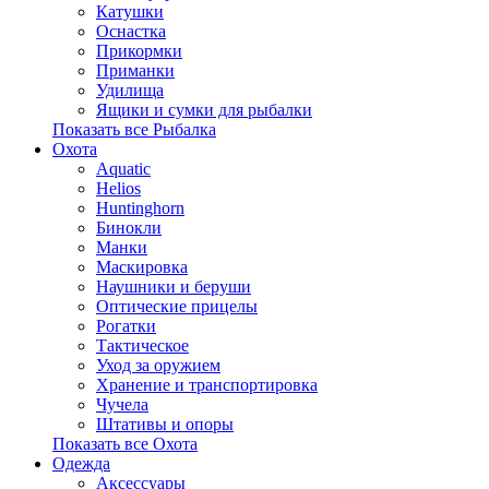
Катушки
Оснастка
Прикормки
Приманки
Удилища
Ящики и сумки для рыбалки
Показать все Рыбалка
Охота
Aquatic
Helios
Huntinghorn
Бинокли
Манки
Маскировка
Наушники и беруши
Оптические прицелы
Рогатки
Тактическое
Уход за оружием
Хранение и транспортировка
Чучела
Штативы и опоры
Показать все Охота
Одежда
Аксессуары