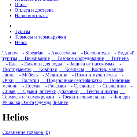
О нас
Оплата и доставка
Наши контакты
Туризм
Термосы и термокружки
Helios
Туризм
- Sibearian
- Аксессуары
- Велосипеды
- Водный
туризм
- Выживание
- Газовое оборудование
- Гигиена
- Еда
- Емкости для воды
- Защита от насекомых
-
Инструменты
- Коврики
- Компасы
- Костер, мангал,
гриль
- Мебель
- Медицина
- Ножи и мультитулы
-
Очки
- Палатки
- Подарочные сертификаты
- Полезные
мелочи
- Посуда
- Рюкзаки
- Следопыт
- Спальники
-
Сплав
- Сумки, аптечки, упаковки
- Тенты и шатры
-
Термосы и термокружки
- Треккинговые палки
- Фонари
Рыбалка
Охота
Одежда
Зимнее
Helios
Сравнение товаров (0)