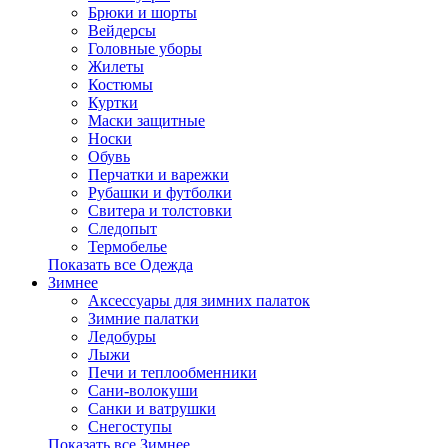
Брюки и шорты
Вейдерсы
Головные уборы
Жилеты
Костюмы
Куртки
Маски защитные
Носки
Обувь
Перчатки и варежки
Рубашки и футболки
Свитера и толстовки
Следопыт
Термобелье
Показать все Одежда
Зимнее
Аксессуары для зимних палаток
Зимние палатки
Ледобуры
Лыжи
Печи и теплообменники
Сани-волокуши
Санки и ватрушки
Снегоступы
Показать все Зимнее