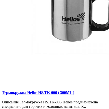
Термокружка Helios HS.TK-006 ( 300ML )
Описание Термокружка HS.TK-006 Helios предназначена
специально для горячих и холодных напитков. К..