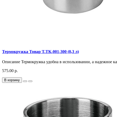
Термокружка Тонар T.TK-001-300 (0,3 л)
Описание Термокружка удобна в использовании, а надежное кач
575.00 р.
В корзину