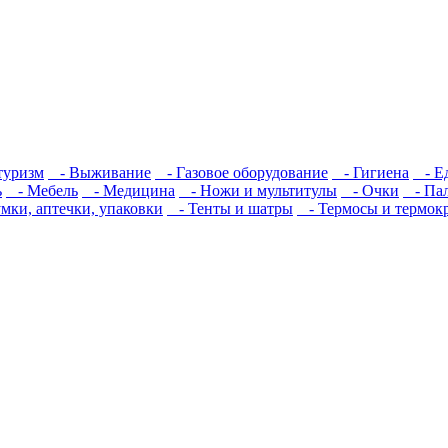
туризм
- Выживание
- Газовое оборудование
- Гигиена
- Е
ь
- Мебель
- Медицина
- Ножи и мультитулы
- Очки
- Пал
ки, аптечки, упаковки
- Тенты и шатры
- Термосы и термок