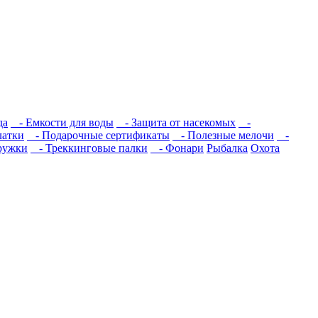
да
- Емкости для воды
- Защита от насекомых
-
атки
- Подарочные сертификаты
- Полезные мелочи
-
ружки
- Треккинговые палки
- Фонари
Рыбалка
Охота