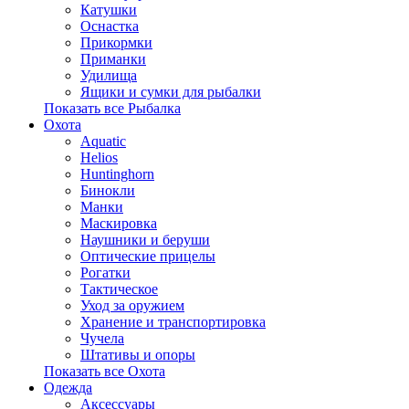
Катушки
Оснастка
Прикормки
Приманки
Удилища
Ящики и сумки для рыбалки
Показать все Рыбалка
Охота
Aquatic
Helios
Huntinghorn
Бинокли
Манки
Маскировка
Наушники и беруши
Оптические прицелы
Рогатки
Тактическое
Уход за оружием
Хранение и транспортировка
Чучела
Штативы и опоры
Показать все Охота
Одежда
Аксессуары