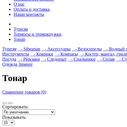
О нас
Оплата и доставка
Наши контакты
Туризм
Термосы и термокружки
Тонар
Туризм
- Sibearian
- Аксессуары
- Велосипеды
- Водный 
Инструменты
- Коврики
- Компасы
- Костер, мангал, грил
Посуда
- Рюкзаки
- Следопыт
- Спальники
- Сплав
- Сум
Одежда
Зимнее
Тонар
Сравнение товаров (0)
Сортировать:
Показывать: