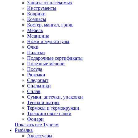
Защита от насекомых
Инструменты
Коврики
Компасы
Костер, мангал, гриль
Мебель
Медицина
Ножи и мультитулы
Очки
Палатки
Подарочные сертификаты
Полезные мелочи
Посуда
Рюкзаки
Следопыт
Спальники
Сплав
Сумки, аптечки, упаковки
Тенты и шатры
Термосы и термокружки
Треккинговые палки
Фонари
Показать все Туризм
Рыбалка
Аксессуары