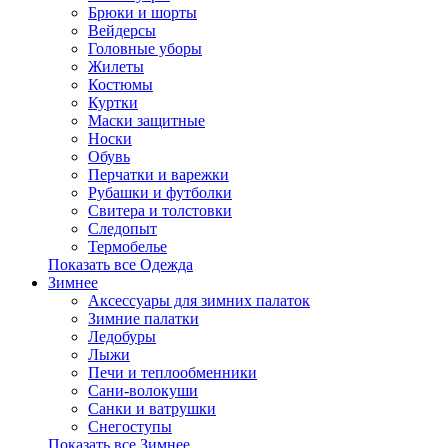
Брюки и шорты
Вейдерсы
Головные уборы
Жилеты
Костюмы
Куртки
Маски защитные
Носки
Обувь
Перчатки и варежки
Рубашки и футболки
Свитера и толстовки
Следопыт
Термобелье
Показать все Одежда
Зимнее
Аксессуары для зимних палаток
Зимние палатки
Ледобуры
Лыжи
Печи и теплообменники
Сани-волокуши
Санки и ватрушки
Снегоступы
Показать все Зимнее